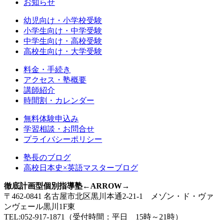
お知らせ
幼児向け・小学校受験
小学生向け・中学受験
中学生向け・高校受験
高校生向け・大学受験
料金・手続き
アクセス・塾概要
講師紹介
時間割・カレンダー
無料体験申込み
学習相談・お問合せ
プライバシーポリシー
塾長のブログ
高校日本史×英語マスターブログ
徹底計画型個別指導塾←ARROW→
〒462-0841 名古屋市北区黒川本通2-21-1 メゾン・ド・ヴァ
ンヴェール黒川1F東
TEL:052-917-1871（受付時間：平日 15時～21時）