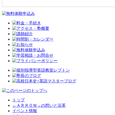
トップ
←ＡＲＲＯＷ→の想いと沿革
イベント情報