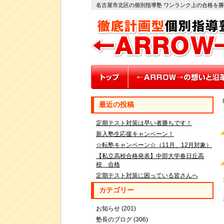
名古屋市北区の個別指導塾 ワンランク上の合格を
最近の投稿
定期テスト対策は早い者勝ちです！
新入塾生応援キャンペーン！
☆転塾キャンペーン☆（11月、12月対象）
【私立高校合格発表】中部大学春日丘高
校 合格
定期テスト対策に困っている皆さんへ
カテゴリー
お知らせ
(201)
塾長のブログ
(306)