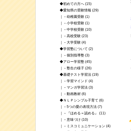
◆初めての方へ
(15)
◆愛知県の受験情報
(29)
｜－幼稚園受験
(1)
｜－小学校受験
(1)
｜－中学校受験
(10)
｜－高校受験
(23)
｜－大学受験
(4)
◆学習塾について
(2)
｜－個別指導塾
(3)
◆アロー学習塾
(45)
｜－塾生の様子
(26)
◆基礎テスト学習法
(19)
｜－学習マインド
(4)
｜－マンガ学習法
(3)
｜－動画教材
(6)
◆ＮＬＰシンプル子育て
(6)
｜－5つの愛の表現方法
(7)
｜－『ほめる＝認める』
(11)
｜－意味づけ
(10)
｜－ミスコミュニケーション
(4)