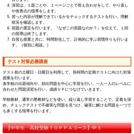
演習は、１題ごとや、１ページごとで答え合わせをして、やり直し
や改善点の指導をします。
習った内容が理解できているかをチェックするテストを行い、理解
状況を確認します。
宿題の選定を行います。『なぜこの宿題なのか？』を伝えて、１回
の指導は終了します。
自習も授業と共に、時間割化して、計画的に学ぶ習慣作りも行いま
す。（個別に相談。）
テスト対策必勝講座
テスト前の土曜日・日曜日を利用して、長時間の定期テストに向けた対策
授業を行います。
各学校の出題傾向や、頻出問題を中心に学習を行い、一人一人のレベルに
合わせた問題演習を行い、成績ＵＰにつなげていきます。
学校教材、通常の塾教材などを使い、繰り返し学習することで、定着を深
め、チェックテストで不確実な問題を見つけ、確実に解ける問題を一つで
も多くする指導を行います。
【中学生 高校受験ＴＯＰＰＡコース】中３