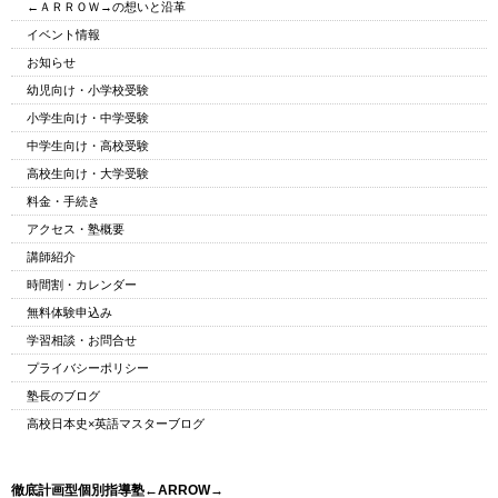
←ＡＲＲＯＷ→の想いと沿革
イベント情報
お知らせ
幼児向け・小学校受験
小学生向け・中学受験
中学生向け・高校受験
高校生向け・大学受験
料金・手続き
アクセス・塾概要
講師紹介
時間割・カレンダー
無料体験申込み
学習相談・お問合せ
プライバシーポリシー
塾長のブログ
高校日本史×英語マスターブログ
徹底計画型個別指導塾←ARROW→