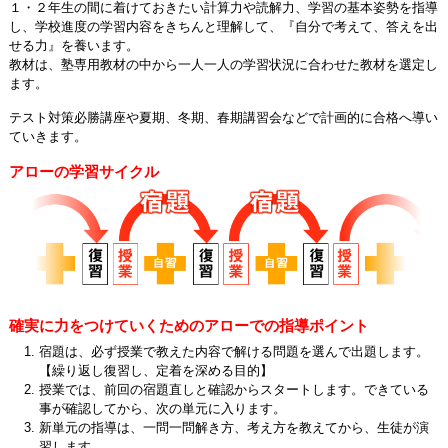
１・２年生の間に着けておきたい計算力や読解力、学習の基本姿勢を指導
し、学校進度の学習内容をきちんと理解して、『自分で考えて、答えを出
せる力』を養います。
教材は、塾専用教材の中から一人一人の学習状況に合わせた教材を選定し
ます。
テスト対策必勝講座や夏期、冬期、春期講習会などで計画的に合格へ導い
ていきます。
アローの学習サイクル
確実に力をつけていくためのアローでの指導ポイント
宿題は、必ず授業で教えた内容で解ける問題を選んで出題します。
【繰り返し復習し、定着を深める目的】
授業では、前回の宿題直しと確認からスタートします。できている
事が確認してから、次の単元に入ります。
新単元の指導は、一問一問解き方、考え方を教えてから、生徒が演
習します。