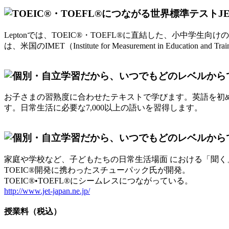
Leptonでは、TOEIC®・TOEFL®に直結した、小中学生向け
は、米国のIMET（Institute for Measurement in Edu
お子さまの習熟度に合わせたテキストで学びます。英語を初め
す。日常生活に必要な7,000以上の語いを習得します。
家庭や学校など、子どもたちの日常生活場面 における「聞く』
TOEIC®開発に携わったスチューパック氏が開発。
TOEIC®•TOEFL®にシームレスにつながっている。
http://www.jet-japan.ne.jp/
授業料（税込）