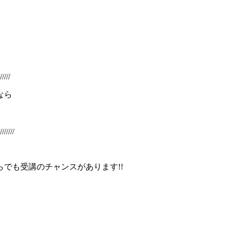
/////
なら
///////
でも受講のチャンスがあります!!