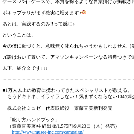
ケース･バイ･ケースで、本質を探るような言葉掛けが掲載さ
ボキャブラリがまず確実に増えます♪
あとは、実践するのみ!!って感じ♪
ということは、
今の僕に近づくと、意味無く叱られちゃうかもしれません（
冗談はおいて置いて、アマゾンキャンペーンなる特典つきで
以下、紹介文です↓↓↓
＝＝＝＝＝＝＝＝＝＝＝＝＝＝＝＝＝＝＝＝＝＝＝＝＝＝＝
■1万人以上の教育に携わってきたスペシャリストが教える。
もうドキドキ、イライラしない！気まずくならない104の
株式会社ミュゼ 代表取締役 齋藤直美新刊発売
「叱り方ハンドブック」
（齋藤直美著/中経出版/1,575円/9月23日（木）発売）
http://www.musee-inc.com/campaign/