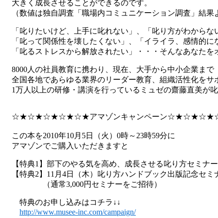
大きく成長させることができるのです。
（数値は独自調査「職場内コミュニケーション調査」結果
「叱りたいけど、上手に叱れない」、「叱り方がわからな
「叱って関係性を壊したくない」、「イライラ、感情的に
「叱るストレスから解放されたい」・・・そんなあなたをオ
8000人の社員教育に携わり、現在、大手から中小企業まで
全国各地であらゆる業界のリーダー教育、組織活性化をサ
1万人以上の研修・講演を行っているミュゼの齋藤直美が叱
☆★☆★☆★☆★☆★アマゾンキャンペーン☆★☆★☆★
この本を2010年10月5日（火）0時～23時59分に
アマゾンでご購入いただきますと
【特典1】部下のやる気を高め、成長させる叱り方セミナー
【特典2】11月4日（木）叱り方ハンドブック出版記念セミ
（通常3,000円セミナーをご招待）
特典のお申し込みはコチラ↓↓
http://www.musee-inc.com/campaign/