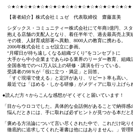
☆★☆★☆★☆★☆★☆★☆★☆★☆★☆★☆★☆★☆★☆★☆★
【著者紹介】株式会社ミュゼ 代表取締役 齋藤直美
シダックス・コミュニティー株式会社にて年商1億円、スタ
抱える店舗の支配人となり、着任半年で、過去最高売上実
その後、人財育成部署へ異動、8000人の教育に携わる。
2006年株式会社ミュゼ設立に参画。
“月曜日が待ち遠しくなる組織づくり”をコンセプトに
大手から中小企業まであらゆる業界のリーダー教育、組織
全国各地でのべ1万人以上の研修・講演を行っている。
受講者の98％が「役に立つ・満足」と回答。
「すぐ現場で使える」と定評があり、リピート率も高い。
最近では「ほめる・しかる研修」がメディアに取り上げら
●読んだ方々からこんな感想がぞくぞくと届いています！
「目からウロコでした。具体的な会話例があることで納得感
悩んだときには、手に取れば必ずヒントが見つかる本だと
「褒める方法論について言い尽くされた中で、これだけ叱り
徹底的に追求してくれた著書は他にはありません。」管理