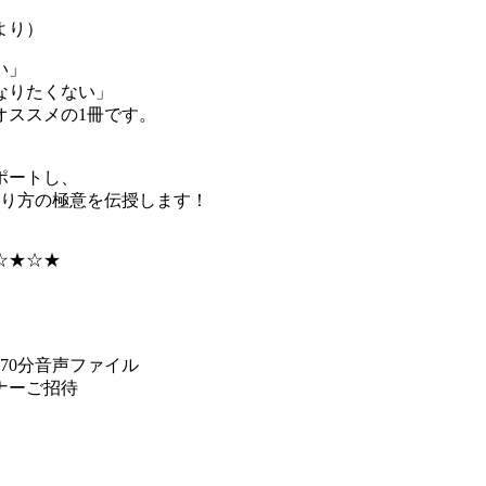
より）
い」
なりたくない」
ススメの1冊です。
ポートし、
り方の極意を伝授します！
☆★☆★
70分音声ファイル
ナーご招待