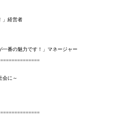
！」経営者
が一番の魅力です！」マネージャー
===============
社会に～
===============