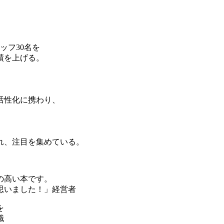
ッフ30名を
績を上げる。
活性化に携わり、
れ、注目を集めている。
の高い本です。
思いました！」経営者
を
職