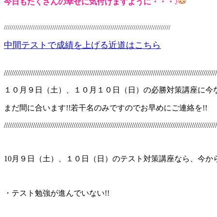
今日もたくさんの幸せに気付けますように・・・♪
//////////////////////////////////////////////////////////////////////////////////////
中間テストで成績を上げる近道はこちら
//////////////////////////////////////////////////////////////////////////////////////////////////////////////
１０月９日（土）、１０月１０日（日）の必勝対策講座に今
まだ間に合います!!若干名のみですのでお早めにご連絡を!!
//////////////////////////////////////////////////////////////////////////////////////////////////////////////
10月９日（土）、１０日（日）のテスト対策講座なら、今から
・テスト勉強が進んでいない!!