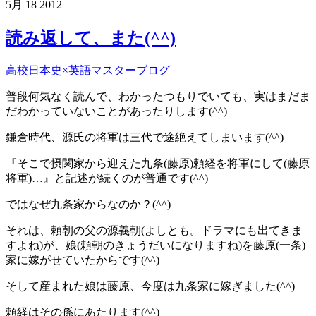
5月
18
2012
読み返して、また(^^)
高校日本史×英語マスターブログ
普段何気なく読んで、わかったつもりでいても、実はまだま
だわかっていないことがあったりします(^^)
鎌倉時代、源氏の将軍は三代で途絶えてしまいます(^^)
『そこで摂関家から迎えた九条(藤原)頼経を将軍にして(藤原
将軍)…』と記述が続くのが普通です(^^)
ではなぜ九条家からなのか？(^^)
それは、頼朝の父の源義朝(よしとも。ドラマにも出てきま
すよね)が、娘(頼朝のきょうだいになりますね)を藤原(一条)
家に嫁がせていたからです(^^)
そして産まれた娘は藤原、今度は九条家に嫁ぎました(^^)
頼経はその孫にあたります(^^)