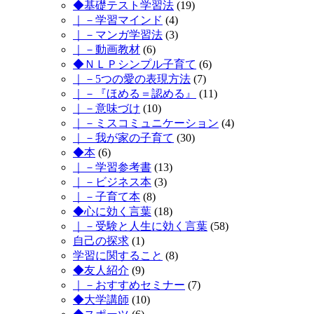
◆基礎テスト学習法
(19)
｜－学習マインド
(4)
｜－マンガ学習法
(3)
｜－動画教材
(6)
◆ＮＬＰシンプル子育て
(6)
｜－5つの愛の表現方法
(7)
｜－『ほめる＝認める』
(11)
｜－意味づけ
(10)
｜－ミスコミュニケーション
(4)
｜－我が家の子育て
(30)
◆本
(6)
｜－学習参考書
(13)
｜－ビジネス本
(3)
｜－子育て本
(8)
◆心に効く言葉
(18)
｜－受験と人生に効く言葉
(58)
自己の探求
(1)
学習に関すること
(8)
◆友人紹介
(9)
｜－おすすめセミナー
(7)
◆大学講師
(10)