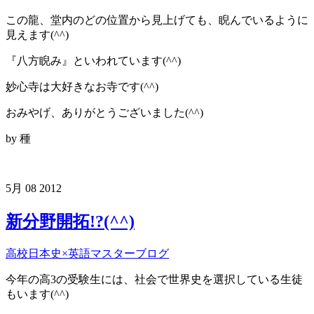
この龍、堂内のどの位置から見上げても、睨んでいるように
見えます(^^)
『八方睨み』といわれています(^^)
妙心寺は大好きなお寺です(^^)
おみやげ、ありがとうございました(^^)
by 種
5月
08
2012
新分野開拓!?(^^)
高校日本史×英語マスターブログ
今年の高3の受験生には、社会で世界史を選択している生徒
もいます(^^)