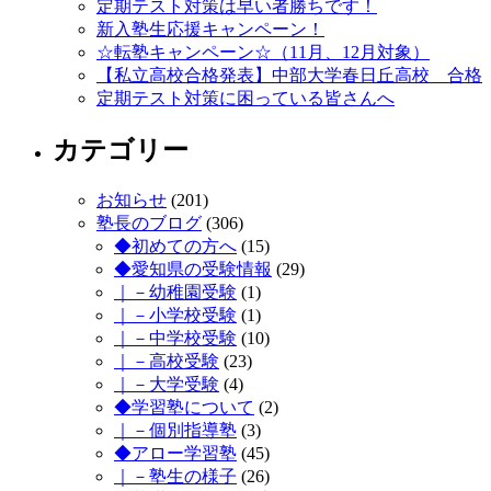
定期テスト対策は早い者勝ちです！
新入塾生応援キャンペーン！
☆転塾キャンペーン☆（11月、12月対象）
【私立高校合格発表】中部大学春日丘高校 合格
定期テスト対策に困っている皆さんへ
カテゴリー
お知らせ
(201)
塾長のブログ
(306)
◆初めての方へ
(15)
◆愛知県の受験情報
(29)
｜－幼稚園受験
(1)
｜－小学校受験
(1)
｜－中学校受験
(10)
｜－高校受験
(23)
｜－大学受験
(4)
◆学習塾について
(2)
｜－個別指導塾
(3)
◆アロー学習塾
(45)
｜－塾生の様子
(26)