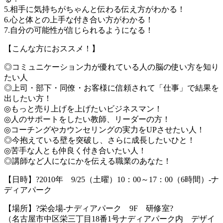
5.相手に気持ちがちゃんと伝わる伝え方がわかる！
6.心と体との上手な付き合い方がわかる！
7.自分の可能性が信じられるようになる！
【こんな方におススメ！】
◎コミュニケーション力が優れている人の脳の使い方を知り
たい人
◎上司・部下・同僚・お客様に信頼されて「仕事」で結果を
出したい方！
◎もっと売り上げを上げたいビジネスマン！
◎人のサポートをしたい教師、リーダーの方！
◎コーチングやカウンセリングの実力をUPさせたい人！
◎今抱えている壁を突破し、さらに成長したいひと！
◎苦手な人とも仲良く付き合いたい人！
◎講師など人になにかを伝える職業のあなた！
【日時】?2010年 9/25（土曜）10：00～17：00（6時間）-ナ
ディアパーク
【場所】?栄会場-ナディアパーク 9F 研修室?
（名古屋市中区栄三丁目18番1号ナディアパーク内 デザイ