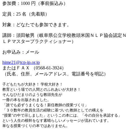
参加費：1000 円（事前振込み）
定員：25 名（先着順）
対象：どなたでも参加できます。
講師：須田敏男（岐阜県公立学校教頭米国ＮＬＰ協会認定Ｎ
ＬＰマスタープラクティショナー）
お申込み：メール
hime21@tcp-ip.or.jp
またはＦＡＸ （0568-61-3924）
（氏名、住所、メールアドレス、電話番号を明記）
子どもたちが大好き！ 学校大好き！
教育という場での人間とのふれあいが大好き！
そんなひだまりのような教頭先生が
一冊の本を出版されました。
「誰でも必ずうまくなる！新任教師の授業づくり」
「３０数年の教員生活の経験に基づいた教師としての構えを
“授業”の中で示しました」というこの本には、「今の自分を承認する」
という人生の根幹をなす素晴らしいメッセージが流れています。
単なる授業づくりの本ではありません。