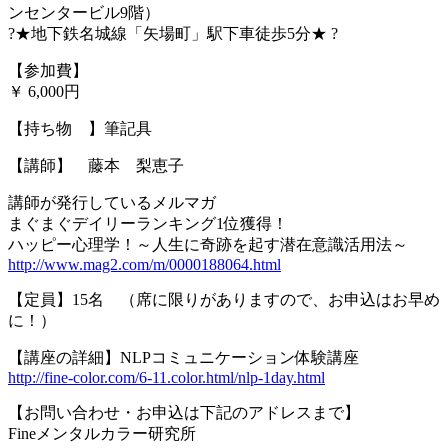
ンセンタービル9階）
?★地下鉄名城線「矢場町」駅下車徒歩5分★ ?
【参加費】
￥ 6,000円
【持ち物 】筆記具
【講師】 藤本 梨恵子
講師が発行しているメルマガ
まぐまぐデイリーランキング1位獲得！
ハッピー心理学！～人生に奇跡を起す潜在意識活用法～
http://www.mag2.com/m/0000188064.html
【定員】15名 （席に限りがありますので、お申込はお早め
に！）
【講座の詳細】NLPコミュニケーション体験講座
http://fine-color.com/6-11.color.html/nlp-1day.html
【お問い合わせ・お申込は下記のアドレスまで】
Fineメンタルカラー研究所