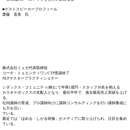
■ゲストスピーカープロフィール
齋藤 直美 氏
株式会社ミュゼ代表取締役
コーチ・トェエンティワンCTP受講終了
NLPマスタープラクティショナー
シダックス・コミュニティ(株)にて年商1億円・スタッフ30名を抱える
カラオケボックスの支配人となり、着任半年で、過去最高売上実績を上げ
る。
社内講師の育成、プロ講師向けに講師コンサルティングを行い講師養成に
も力を注い
でいる。
最近では「ほめる・しかる研修」がメディアに取り上げられ、注目を集め
ている。