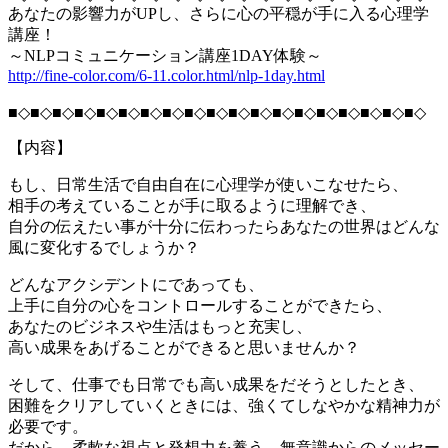
あなたの影響力がUPし、さらに心の平穏が手に入る心理学
講座！
～NLPコミュニケーション講座1DAY体験～
http://fine-color.com/6-11.color.html/nlp-1day.html
■◇■◇■◇■◇■◇■◇■◇■◇■◇■◇■◇■◇■◇■◇■◇■◇■◇■◇■◇
【内容】
もし、日常生活で自由自在に心理学が使いこなせたら、
相手の考えていることが手に取るように理解でき、
自分の伝えたい事が十分に伝わったらあなたの世界はどんな
風に変化するでしょうか？
どんなアクシデントにであっても、
上手に自分の心をコントロールすることができたら、
あなたのビジネスや生活はもっと充実し、
高い成果をあげることができると思いませんか？
そして、仕事でも日常でも高い成果をだそうとしたとき、
困難をクリアしていくときには、強くてしなやかな精神力が
必要です。
だから、柔軟な視点と発想力を養う、無意識からのメッセー