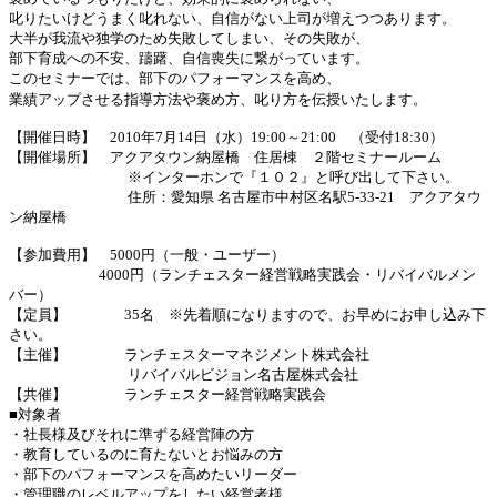
叱りたいけどうまく叱れない、自信がない上司が増えつつあります。
大半が我流や独学のため失敗してしまい、その失敗が、
部下育成への不安、躊躇、自信喪失に繋がっています。
このセミナーでは、部下のパフォーマンスを高め、
業績アップさせる指導方法や褒め方、叱り方を伝授いたします。
【開催日時】 2010年7月14日（水）19:00～21:00 （受付18:30）
【開催場所】 アクアタウン納屋橋 住居棟 ２階セミナールーム
※インターホンで『１０２』と呼び出して下さい。
住所：愛知県 名古屋市中村区名駅5-33-21 アクアタウ
ン納屋橋
【参加費用】 5000円（一般・ユーザー）
4000円（ランチェスター経営戦略実践会・リバイバルメン
バー）
【定員】 35名 ※先着順になりますので、お早めにお申し込み下
さい。
【主催】 ランチェスターマネジメント株式会社
リバイバルビジョン名古屋株式会社
【共催】 ランチェスター経営戦略実践会
■対象者
・社長様及びそれに準ずる経営陣の方
・教育しているのに育たないとお悩みの方
・部下のパフォーマンスを高めたいリーダー
・管理職のレベルアップをしたい経営者様