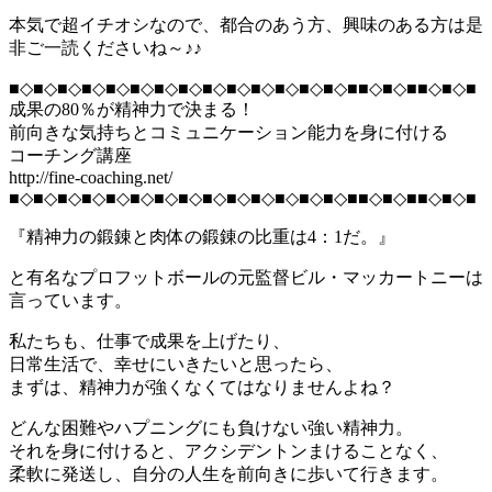
本気で超イチオシなので、都合のあう方、興味のある方は是
非ご一読くださいね～♪♪
■◇■◇■◇■◇■◇■◇■◇■◇■◇■◇■◇■◇■◇■◇■■◇■◇■■◇■◇■
成果の80％が精神力で決まる！
前向きな気持ちとコミュニケーション能力を身に付ける
コーチング講座
http://fine-coaching.net/
■◇■◇■◇■◇■◇■◇■◇■◇■◇■◇■◇■◇■◇■◇■■◇■◇■■◇■◇■
『精神力の鍛錬と肉体の鍛錬の比重は4：1だ。』
と有名なプロフットボールの元監督ビル・マッカートニーは
言っています。
私たちも、仕事で成果を上げたり、
日常生活で、幸せにいきたいと思ったら、
まずは、精神力が強くなくてはなりませんよね？
どんな困難やハプニングにも負けない強い精神力。
それを身に付けると、アクシデントンまけることなく、
柔軟に発送し、自分の人生を前向きに歩いて行きます。