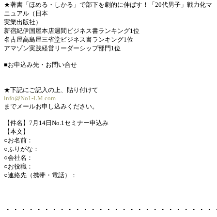
★著書「ほめる・しかる」で部下を劇的に伸ばす！「20代男子」戦力化マ
ニュアル（日本
実業出版社）
新宿紀伊国屋本店週間ビジネス書ランキング1位
名古屋高島屋三省堂ビジネス書ランキング1位
アマゾン実践経営リーダーシップ部門1位
■お申込み先・お問い合せ
★下記にご記入の上、貼り付けて
info@No1-LM.com
までメールお申し込みください。
【件名】7月14日No.1セミナー申込み
【本文】
○お名前：
○ふりがな：
○会社名：
○お役職：
○連絡先（携帯・電話）：
・・・・・・・・・・・・・・・・・・・・・・・・・・・