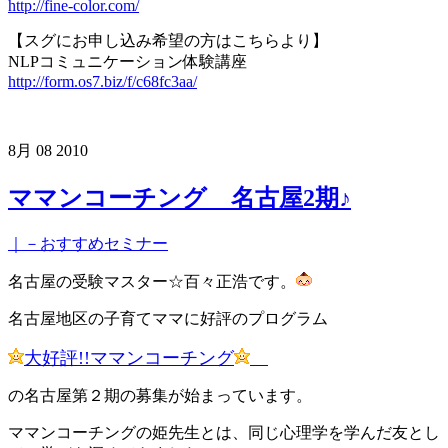
http://fine-color.com/
【スグにお申し込み希望の方はこちらより】
NLPコミュニケーション体験講座
http://form.os7.biz/f/c68fc3aa/
8月
08
2010
ママンコーチング 名古屋2期♪
｜－おすすめセミナー
名古屋の受験マスター☆百々正浩です。
名古屋地区の子育てママに好評のプログラム
大好評!!ママンコーチング
の名古屋第２期の募集が始まっています。
ママンコーチングの姫先生とは、同じ心理学を学んだ友とし