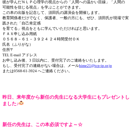
彼が学んだＮＬＰ心理学の視点からの「人間への温かい目線」「人間の
可能性を信じる視点」を学ぶことができます。
この本の出版を記念して、須田氏の講演会を開催します。
教育関係者だけでなく、保護者、一般の方にも、ぜひ、須田氏が現場で実
践された「自己肯定感
を育てる」視点をともに学んでいただければと思います。
ＦＡＸ申し込み用紙
０５６８－６１－３９２４ ２４時間受付ＯＫ
氏名（ふりがな）
住所〒
TEL E-mail アドレス
お申し込み後、3 日以内に、受付完了のご連絡をいたします。
もし、受付完了の連絡がない場合は、メール
hime21@tcp-ip.or.jp
または0568-61-3924 へご連絡ください。
昨日、来年度から新任の先生になる大学生にもプレゼントし
ました♪
新任の先生は、この本必須ですよ～☆