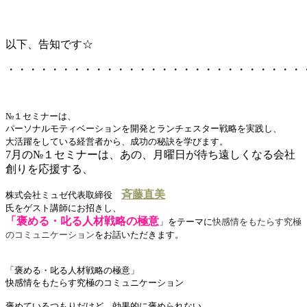
以下、告知です☆
・・・・・・・・・・・・・・・・・・・・・・・・・・・
№１セミナーは、
パーソナルモティベーションを開発とランチェスター戦略を実践し、
大活躍をしている経営者から、成功の秘訣を学びます。
7月の№１セミナーは、あの、月曜日が待ち遠しくなる会社
創りを応援する、
斉藤直美
株式会社ミュゼ代表取締役
氏をゲスト講師にお招きし、
「褒める・叱る人材戦略の極意
」をテーマに
快感情をもたらす究極
のコミュニケーション
をお話いただきます。
「褒める・叱る人材戦略の極意」
快感情をもたらす究極のコミュニケーション
褒めているつもりだけど、効果的に褒められない、