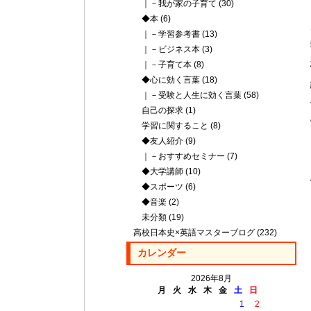
｜－我が家の子育て
(30)
◆本
(6)
｜－学習参考書
(13)
｜－ビジネス本
(3)
｜－子育て本
(8)
◆心に効く言葉
(18)
｜－受験と人生に効く言葉
(58)
自己の探求
(1)
学習に関すること
(8)
◆友人紹介
(9)
｜－おすすめセミナー
(7)
◆大学講師
(10)
◆スポーツ
(6)
◆音楽
(2)
未分類
(19)
高校日本史×英語マスターブログ
(232)
カレンダー
2026年8月
月
火
水
木
金
土
日
1
2