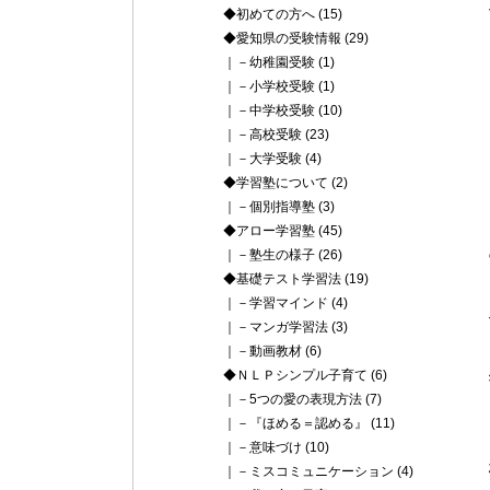
◆初めての方へ
(15)
◆愛知県の受験情報
(29)
｜－幼稚園受験
(1)
｜－小学校受験
(1)
｜－中学校受験
(10)
｜－高校受験
(23)
｜－大学受験
(4)
◆学習塾について
(2)
｜－個別指導塾
(3)
◆アロー学習塾
(45)
｜－塾生の様子
(26)
◆基礎テスト学習法
(19)
｜－学習マインド
(4)
｜－マンガ学習法
(3)
｜－動画教材
(6)
◆ＮＬＰシンプル子育て
(6)
｜－5つの愛の表現方法
(7)
｜－『ほめる＝認める』
(11)
｜－意味づけ
(10)
｜－ミスコミュニケーション
(4)