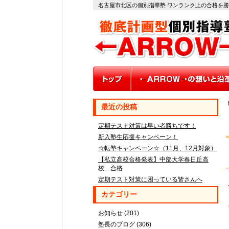
名古屋市北区の個別指導塾 ワンランク上の合格を
最近の投稿
定期テスト対策は早い者勝ちです！
新入塾生応援キャンペーン！
☆転塾キャンペーン☆（11月、12月対象）
【私立高校合格発表】中部大学春日丘高
校 合格
定期テスト対策に困っている皆さんへ
カテゴリー
お知らせ
(201)
塾長のブログ
(306)