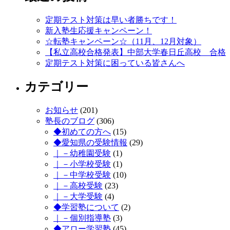
定期テスト対策は早い者勝ちです！
新入塾生応援キャンペーン！
☆転塾キャンペーン☆（11月、12月対象）
【私立高校合格発表】中部大学春日丘高校 合格
定期テスト対策に困っている皆さんへ
カテゴリー
お知らせ
(201)
塾長のブログ
(306)
◆初めての方へ
(15)
◆愛知県の受験情報
(29)
｜－幼稚園受験
(1)
｜－小学校受験
(1)
｜－中学校受験
(10)
｜－高校受験
(23)
｜－大学受験
(4)
◆学習塾について
(2)
｜－個別指導塾
(3)
◆アロー学習塾
(45)