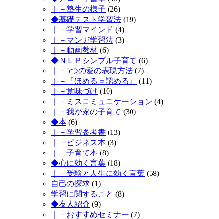
｜－塾生の様子
(26)
◆基礎テスト学習法
(19)
｜－学習マインド
(4)
｜－マンガ学習法
(3)
｜－動画教材
(6)
◆ＮＬＰシンプル子育て
(6)
｜－5つの愛の表現方法
(7)
｜－『ほめる＝認める』
(11)
｜－意味づけ
(10)
｜－ミスコミュニケーション
(4)
｜－我が家の子育て
(30)
◆本
(6)
｜－学習参考書
(13)
｜－ビジネス本
(3)
｜－子育て本
(8)
◆心に効く言葉
(18)
｜－受験と人生に効く言葉
(58)
自己の探求
(1)
学習に関すること
(8)
◆友人紹介
(9)
｜－おすすめセミナー
(7)