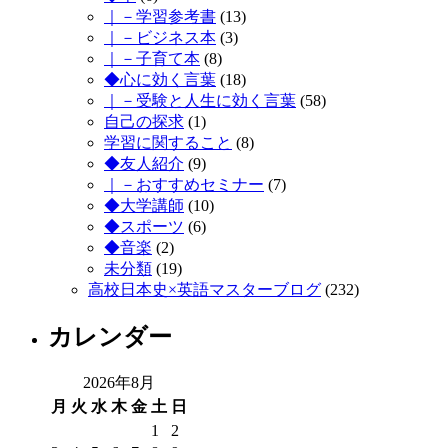
｜－学習参考書
(13)
｜－ビジネス本
(3)
｜－子育て本
(8)
◆心に効く言葉
(18)
｜－受験と人生に効く言葉
(58)
自己の探求
(1)
学習に関すること
(8)
◆友人紹介
(9)
｜－おすすめセミナー
(7)
◆大学講師
(10)
◆スポーツ
(6)
◆音楽
(2)
未分類
(19)
高校日本史×英語マスターブログ
(232)
カレンダー
2026年8月
月
火
水
木
金
土
日
1
2