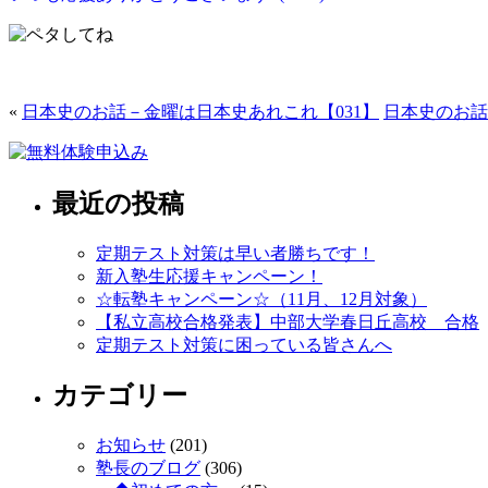
«
日本史のお話－金曜は日本史あれこれ【031】
日本史のお話
最近の投稿
定期テスト対策は早い者勝ちです！
新入塾生応援キャンペーン！
☆転塾キャンペーン☆（11月、12月対象）
【私立高校合格発表】中部大学春日丘高校 合格
定期テスト対策に困っている皆さんへ
カテゴリー
お知らせ
(201)
塾長のブログ
(306)