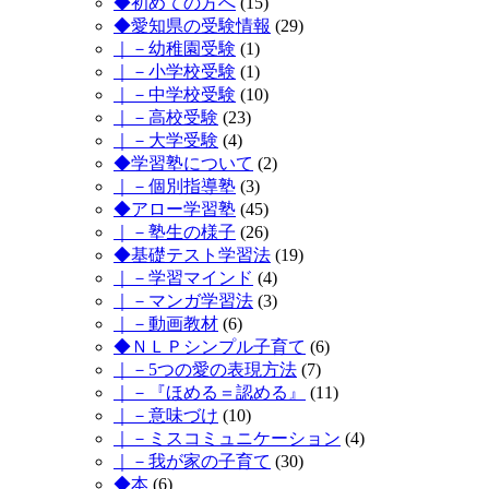
◆初めての方へ
(15)
◆愛知県の受験情報
(29)
｜－幼稚園受験
(1)
｜－小学校受験
(1)
｜－中学校受験
(10)
｜－高校受験
(23)
｜－大学受験
(4)
◆学習塾について
(2)
｜－個別指導塾
(3)
◆アロー学習塾
(45)
｜－塾生の様子
(26)
◆基礎テスト学習法
(19)
｜－学習マインド
(4)
｜－マンガ学習法
(3)
｜－動画教材
(6)
◆ＮＬＰシンプル子育て
(6)
｜－5つの愛の表現方法
(7)
｜－『ほめる＝認める』
(11)
｜－意味づけ
(10)
｜－ミスコミュニケーション
(4)
｜－我が家の子育て
(30)
◆本
(6)