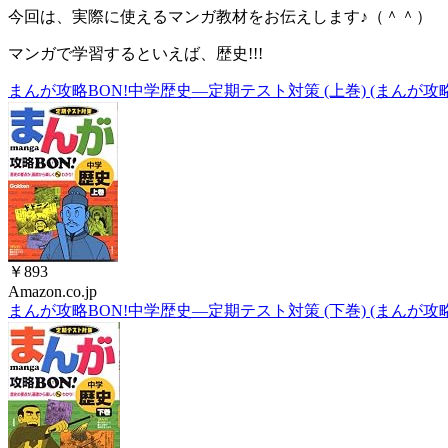
今回は、実際に使えるマンガ教材をお伝えします♪（＾＾）
マンガで学習するといえば、歴史!!!
まんが攻略BON!中学歴史―定期テスト対策 (上巻) (まんが攻略B
￥893
Amazon.co.jp
まんが攻略BON!中学歴史―定期テスト対策 (下巻) (まんが攻略B