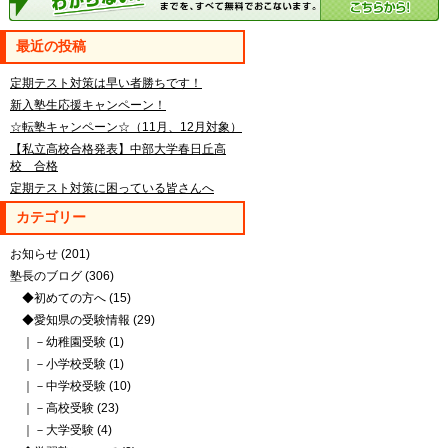
最近の投稿
定期テスト対策は早い者勝ちです！
新入塾生応援キャンペーン！
☆転塾キャンペーン☆（11月、12月対象）
【私立高校合格発表】中部大学春日丘高
校 合格
定期テスト対策に困っている皆さんへ
カテゴリー
お知らせ
(201)
塾長のブログ
(306)
◆初めての方へ
(15)
◆愛知県の受験情報
(29)
｜－幼稚園受験
(1)
｜－小学校受験
(1)
｜－中学校受験
(10)
｜－高校受験
(23)
｜－大学受験
(4)