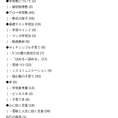
◆学習塾について
(2)
｜－個別指導塾
(3)
◆アロー学習塾
(45)
｜－塾生の様子
(26)
◆基礎テスト学習法
(19)
｜－学習マインド
(4)
｜－マンガ学習法
(3)
｜－動画教材
(6)
◆ＮＬＰシンプル子育て
(6)
｜－5つの愛の表現方法
(7)
｜－『ほめる＝認める』
(11)
｜－意味づけ
(10)
｜－ミスコミュニケーション
(4)
｜－我が家の子育て
(30)
◆本
(6)
｜－学習参考書
(13)
｜－ビジネス本
(3)
｜－子育て本
(8)
◆心に効く言葉
(18)
｜－受験と人生に効く言葉
(58)
自己の探求
(1)