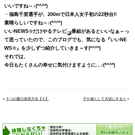
いいですね～♪(*^^*)
・福島千里選手が、200mで日本人女子初の22秒台!!
素晴らしいですね～♪(*^^*)
いいNEWS☆だけやるテレビ
番組があるといいなぁ～っ
て思っていたので、このブログでも、気になる『いいNE
WS☆』を少しずつ紹介していきま～す(*^^*)
それでは、
今日もたくさんの幸せに気付けますように…♪(*^^*)
«
５つの愛の表現方法【５】
子を個として大切にする☆
»