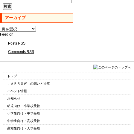
索:
アーカイブ
ア
ー
Feed on
カ
Posts RSS
イ
ブ
Comments RSS
トップ
←ＡＲＲＯＷ→の想いと沿革
イベント情報
お知らせ
幼児向け・小学校受験
小学生向け・中学受験
中学生向け・高校受験
高校生向け・大学受験