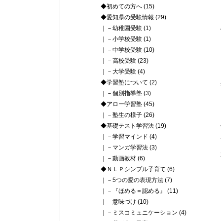
◆初めての方へ
(15)
◆愛知県の受験情報
(29)
｜－幼稚園受験
(1)
｜－小学校受験
(1)
｜－中学校受験
(10)
｜－高校受験
(23)
｜－大学受験
(4)
◆学習塾について
(2)
｜－個別指導塾
(3)
◆アロー学習塾
(45)
｜－塾生の様子
(26)
◆基礎テスト学習法
(19)
｜－学習マインド
(4)
｜－マンガ学習法
(3)
｜－動画教材
(6)
◆ＮＬＰシンプル子育て
(6)
｜－5つの愛の表現方法
(7)
｜－『ほめる＝認める』
(11)
｜－意味づけ
(10)
｜－ミスコミュニケーション
(4)