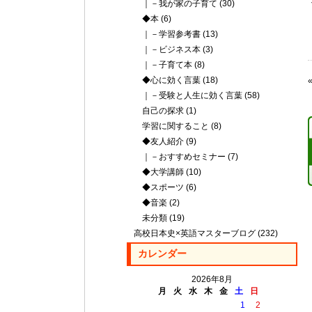
｜－我が家の子育て
(30)
◆本
(6)
｜－学習参考書
(13)
｜－ビジネス本
(3)
｜－子育て本
(8)
◆心に効く言葉
(18)
｜－受験と人生に効く言葉
(58)
自己の探求
(1)
学習に関すること
(8)
◆友人紹介
(9)
｜－おすすめセミナー
(7)
◆大学講師
(10)
◆スポーツ
(6)
◆音楽
(2)
未分類
(19)
高校日本史×英語マスターブログ
(232)
カレンダー
2026年8月
月
火
水
木
金
土
日
1
2