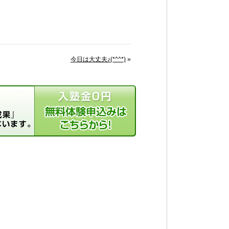
今日は大丈夫♪(*^^*)
»