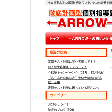
名古屋市北区の個別指導塾 ワンランク上の合格を
最近の投稿
定期テスト対策は早い者勝ちです！
新入塾生応援キャンペーン！
☆転塾キャンペーン☆（11月、12月対象）
【私立高校合格発表】中部大学春日丘高
校 合格
定期テスト対策に困っている皆さんへ
カテゴリー
お知らせ
(201)
塾長のブログ
(306)