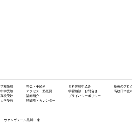
小学校受験
料金・手続き
無料体験申込み
塾長のブロ
・中学受験
アクセス・塾概要
学習相談・お問合せ
高校日本史
・高校受験
講師紹介
プライバシーポリシー
・大学受験
時間割・カレンダー
ン・ド・ヴァンヴェール黒川1F東