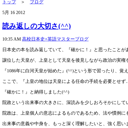
トップ
＞
ブログ
5月
16
2012
読み返しの大切さ(^^)
10:35 AM
高校日本史×英語マスターブログ
日本史の本を読み返していて、『確かに！』と思ったことがあり
譲位した天皇が、上皇として天皇を後見しながら政治の実権をに
『1086年に白河天皇が始めた』(^^)という形で習ったり、覚え
ここで、『上皇の地位は天皇による任命の手続を必要とせず…』
『確かに！』と納得しました(^^)
院政という出来事の大きさに、深読みを少しおろそかにしていた
院政は、上皇個人の意志によるものであるため、法や慣例にも
出来事の意義や中身を、もっと深く理解したいと、強く思いまし