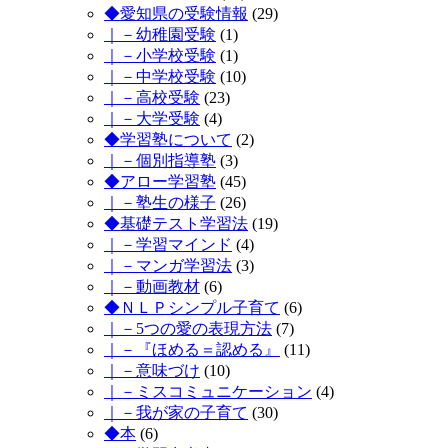
◆愛知県の受験情報
(29)
｜－幼稚園受験
(1)
｜－小学校受験
(1)
｜－中学校受験
(10)
｜－高校受験
(23)
｜－大学受験
(4)
◆学習塾について
(2)
｜－個別指導塾
(3)
◆アロー学習塾
(45)
｜－塾生の様子
(26)
◆基礎テスト学習法
(19)
｜－学習マインド
(4)
｜－マンガ学習法
(3)
｜－動画教材
(6)
◆ＮＬＰシンプル子育て
(6)
｜－5つの愛の表現方法
(7)
｜－『ほめる＝認める』
(11)
｜－意味づけ
(10)
｜－ミスコミュニケーション
(4)
｜－我が家の子育て
(30)
◆本
(6)