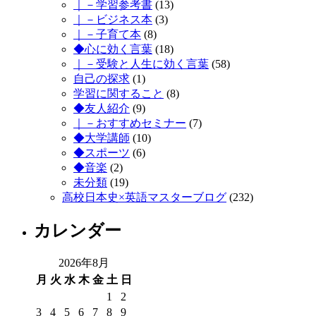
｜－学習参考書
(13)
｜－ビジネス本
(3)
｜－子育て本
(8)
◆心に効く言葉
(18)
｜－受験と人生に効く言葉
(58)
自己の探求
(1)
学習に関すること
(8)
◆友人紹介
(9)
｜－おすすめセミナー
(7)
◆大学講師
(10)
◆スポーツ
(6)
◆音楽
(2)
未分類
(19)
高校日本史×英語マスターブログ
(232)
カレンダー
2026年8月
月
火
水
木
金
土
日
1
2
3
4
5
6
7
8
9