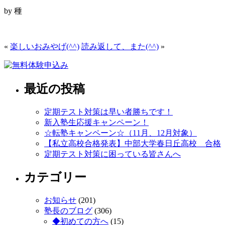
by 種
«
楽しいおみやげ(^^)
読み返して、また(^^)
»
最近の投稿
定期テスト対策は早い者勝ちです！
新入塾生応援キャンペーン！
☆転塾キャンペーン☆（11月、12月対象）
【私立高校合格発表】中部大学春日丘高校 合格
定期テスト対策に困っている皆さんへ
カテゴリー
お知らせ
(201)
塾長のブログ
(306)
◆初めての方へ
(15)