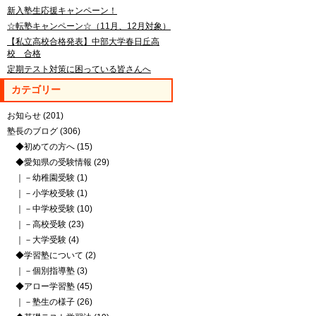
新入塾生応援キャンペーン！
☆転塾キャンペーン☆（11月、12月対象）
【私立高校合格発表】中部大学春日丘高
校 合格
定期テスト対策に困っている皆さんへ
カテゴリー
お知らせ
(201)
塾長のブログ
(306)
◆初めての方へ
(15)
◆愛知県の受験情報
(29)
｜－幼稚園受験
(1)
｜－小学校受験
(1)
｜－中学校受験
(10)
｜－高校受験
(23)
｜－大学受験
(4)
◆学習塾について
(2)
｜－個別指導塾
(3)
◆アロー学習塾
(45)
｜－塾生の様子
(26)