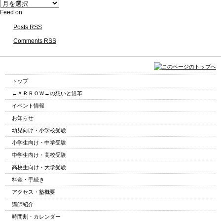
ア
ー
Feed on
カ
Posts RSS
イ
ブ
Comments RSS
トップ
←ＡＲＲＯＷ→の想いと沿革
イベント情報
お知らせ
幼児向け・小学校受験
小学生向け・中学受験
中学生向け・高校受験
高校生向け・大学受験
料金・手続き
アクセス・塾概要
講師紹介
時間割・カレンダー