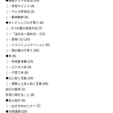
◆基礎テスト学習法
(19)
｜－学習マインド
(4)
｜－マンガ学習法
(3)
｜－動画教材
(6)
◆ＮＬＰシンプル子育て
(6)
｜－5つの愛の表現方法
(7)
｜－『ほめる＝認める』
(11)
｜－意味づけ
(10)
｜－ミスコミュニケーション
(4)
｜－我が家の子育て
(30)
◆本
(6)
｜－学習参考書
(13)
｜－ビジネス本
(3)
｜－子育て本
(8)
◆心に効く言葉
(18)
｜－受験と人生に効く言葉
(58)
自己の探求
(1)
学習に関すること
(8)
◆友人紹介
(9)
｜－おすすめセミナー
(7)
◆大学講師
(10)