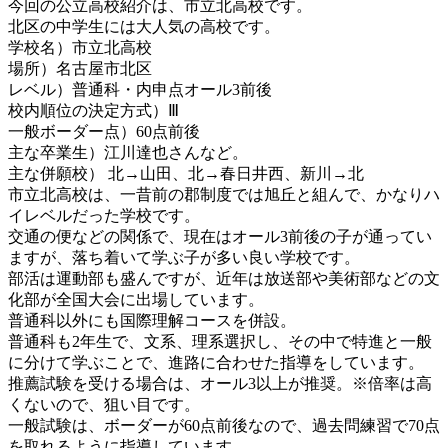
今回の公立高校紹介は、市立北高校です。
北区の中学生には大人気の高校です。
学校名）市立北高校
場所）名古屋市北区
レベル）普通科・内申点オール3前後
校内順位の決定方式）Ⅲ
一般ボーダー点）60点前後
主な卒業生）江川達也さんなど。
主な併願校） 北→山田、北→春日井西、新川→北
市立北高校は、一昔前の郡制度では旭丘と組んで、かなりハ
イレベルだった学校です。
交通の便などの関係で、現在はオール3前後の子が通ってい
ますが、落ち着いて学ぶ子が多い良い学校です。
部活は運動部も盛んですが、近年は放送部や美術部などの文
化部が全国大会に出場しています。
普通科以外にも国際理解コースを併設。
普通科も2年生で、文系、理系選択し、その中で特進と一般
に分けて学ぶことで、進路に合わせた指導をしています。
推薦試験を受ける場合は、オール3以上が推奨。※倍率は高
くないので、狙
い目です。
一般試験は、ボーダーが60点前後なので、過去問練習で70点
を取れるように指導しています。