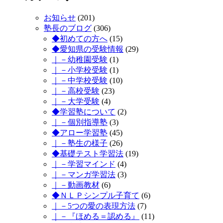
お知らせ
(201)
塾長のブログ
(306)
◆初めての方へ
(15)
◆愛知県の受験情報
(29)
｜－幼稚園受験
(1)
｜－小学校受験
(1)
｜－中学校受験
(10)
｜－高校受験
(23)
｜－大学受験
(4)
◆学習塾について
(2)
｜－個別指導塾
(3)
◆アロー学習塾
(45)
｜－塾生の様子
(26)
◆基礎テスト学習法
(19)
｜－学習マインド
(4)
｜－マンガ学習法
(3)
｜－動画教材
(6)
◆ＮＬＰシンプル子育て
(6)
｜－5つの愛の表現方法
(7)
｜－『ほめる＝認める』
(11)