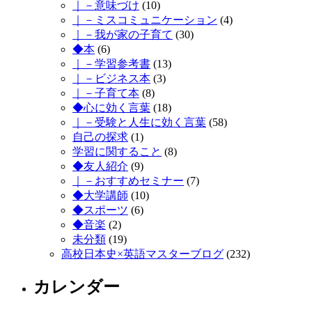
｜－意味づけ
(10)
｜－ミスコミュニケーション
(4)
｜－我が家の子育て
(30)
◆本
(6)
｜－学習参考書
(13)
｜－ビジネス本
(3)
｜－子育て本
(8)
◆心に効く言葉
(18)
｜－受験と人生に効く言葉
(58)
自己の探求
(1)
学習に関すること
(8)
◆友人紹介
(9)
｜－おすすめセミナー
(7)
◆大学講師
(10)
◆スポーツ
(6)
◆音楽
(2)
未分類
(19)
高校日本史×英語マスターブログ
(232)
カレンダー