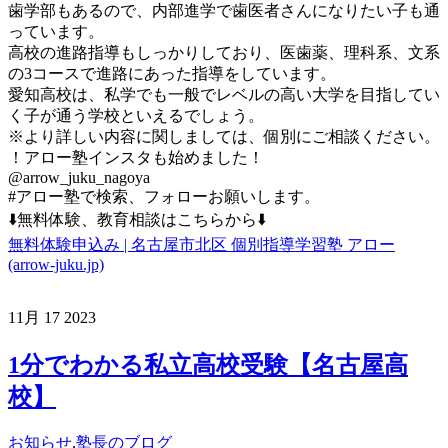
歯学部もあるので、内部進学で歯医者さんになりたい子も通
っています。
高校の進路指導もしっかりしており、医歯薬、理科系、文系
の3コースで進路にあった指導をしています。
愛知高校は、私学でも一般でレベルの高い大学を目指してい
く子が通う学校といえるでしょう。
※より詳しい内容に関しましては、個別にご相談ください。
！アロー塾インスタも始めました！
@arrow_juku_nagoya
#アロー塾で検索、フォローお願いします。
⬇️無料体験、教育相談はこちらから⬇️
無料体験申込み | 名古屋市北区 個別指導学習塾 アロー
(arrow-juku.jp)
11月
17
2023
1分でわかる私立高校受験【名古屋高
校】
お知らせ
,
塾長のブログ