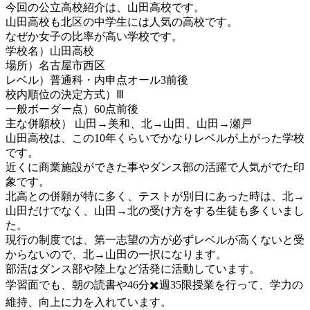
今回の公立高校紹介は、山田高校です
。
山田高校も北区の中学生には人気の高校です。
なぜか女子の比率が高い学校です。
学校名）山田高校
場所）名古屋市西区
レベル）普通科・内申点オール3前後
校内順位の決定方式）Ⅲ
一般ボーダー点）60点前後
主な併願校） 山田→美和、北→山田、山田→瀬戸
山田高校は、この10年くらいでかなりレベルが上がった学校
です。
近くに商業施設ができた事やダンス部の活躍で人気がでた印
象です。
北高との併願が特に多く、テストが別日にあった時は、北→
山田だけでなく、山田→北の受け方をする生徒も多くいまし
た。
現行の制度では、第一志望の方が必ずレベルが高くないと受
からないので、北→山田の一択になります。
部活はダンス部や陸上など活発に活動しています。
学習面でも、朝の読書や46分✖️週35限授業を行って、学力の
維持、向上に力を入れています。