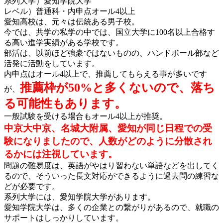
系列大学）
愛知学院大学
レベル）普通科・内申点オール4以上
愛知高校は、元々は伝統ある男子校。
今では、共学の私学の中では、国立大学に100名以上合格す
る高い進学実績がある学校です。
部活は、以前ほど強豪ではないものの、ハンドボール部など
活発に活動をしています。
内申点はオール4以上で、推薦してもらえる事が多いです
推薦枠が50%と多くないので、落ち
が、
る可能性もあります。
一般試験を受ける場合もオール4以上が推奨。
中京大中京、名城大附属、愛知が同じ日程での受
験になりましたので、人数がどのように分散され
るかには注視しています。
問題の難易度は、英語がやはり習わない単語などを出してく
るので、そういった長文対応ができるように過去問の練習な
どが必要です。
系列大学には、愛知学院大学があります。
愛知学院大学は、多くの企業との繋がりがあるので、就職の
サポートはしっかりしています。