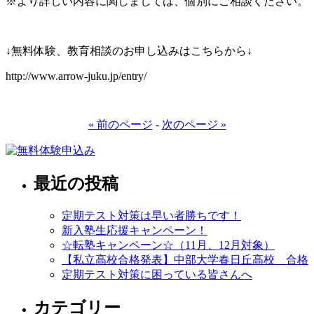
※より詳しい内容に関しましては、個別にご相談ください。
↓無料体験、教育相談のお申し込みはこちらから↓
http://www.arrow-juku.jp/entry/
« 前のページ
-
次のページ »
最近の投稿
定期テスト対策は早い者勝ちです！
新入塾生応援キャンペーン！
☆転塾キャンペーン☆（11月、12月対象）
【私立高校合格発表】中部大学春日丘高校 合格
定期テスト対策に困っている皆さんへ
カテゴリー