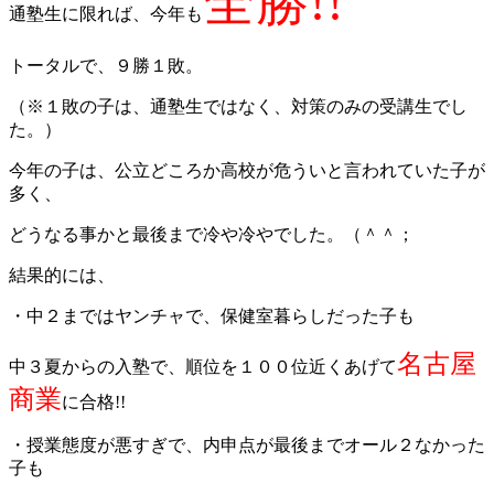
全勝!!
通塾生に限れば、今年も
トータルで、９勝１敗。
（※１敗の子は、通塾生ではなく、対策のみの受講生でし
た。）
今年の子は、公立どころか高校が危ういと言われていた子が
多く、
どうなる事かと最後まで冷や冷やでした。（＾＾；
結果的には、
・中２まではヤンチャで、保健室暮らしだった子も
名古屋
中３夏からの入塾で、順位を１００位近くあげて
商業
に合格!!
・授業態度が悪すぎで、内申点が最後までオール２なかった
子も